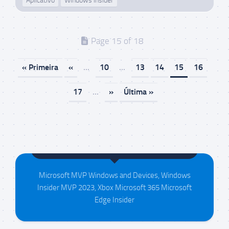
Aplicativo
Windows Insider
Page 15 of 18
« Primeira
«
...
10
...
13
14
15
16
17
...
»
Última »
Maison da Silva
Microsoft MVP Windows and Devices, Windows
Insider MVP 2023, Xbox Microsoft 365 Microsoft
Edge Insider