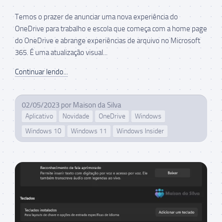
Temos o prazer de anunciar uma nova experiência do
OneDrive para trabalho e escola que começa com a home page
do OneDrive e abrange experiências de arquivo no Microsoft
365. É uma atualização visual...
Continuar lendo...
02/05/2023
por
Maison da Silva
Aplicativo
Novidade
OneDrive
Windows
Windows 10
Windows 11
Windows Insider