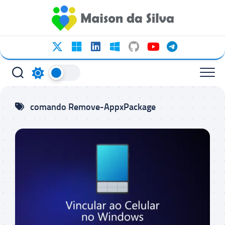
Ir
para
o
conteúdo
comando Remove-AppxPackage