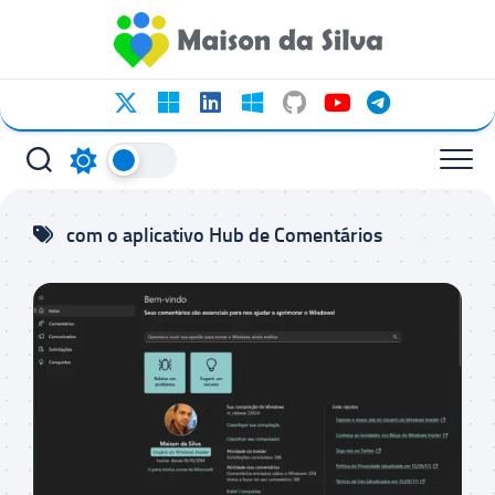
Ir
para
o
conteúdo
com o aplicativo Hub de Comentários