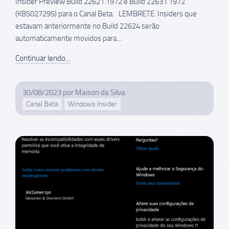
Insider Preview Build 22621.1972 e Build 22631.1972
(KB5027295) para o Canal Beta. LEMBRETE: Insiders que
estavam anteriormente no Build 22624 serão
automaticamente movidos para...
Continuar lendo...
30/08/2023
por
Maison da Silva
Canal Beta
Windows Insider