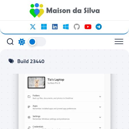
Ir
para
o
conteúdo
Build 23440