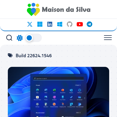
Ir
para
o
conteúdo
Build 22624.1546