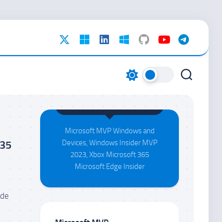
Maison da Silva
Microsoft MVP Windows and
835
Devices, Windows Insider MVP
2023, Xbox Microsoft 365
Microsoft Edge Insider
 de