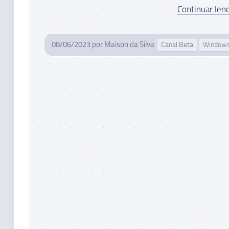
Continuar lend
08/06/2023
por
Maison da Silva
Canal Beta
Windows