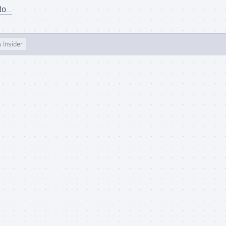
o...
 Insider