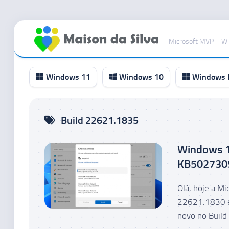
Ir
para
Microsoft MVP – W
o
conteúdo
Windows 11
Windows 10
Windows I
Canal
Build 22621.1835
RP
Canal
Windows 1
Beta
KB5027305
Canal
Dev
Olá, hoje a M
Canal
22621.1830 e
Canary
novo no Build