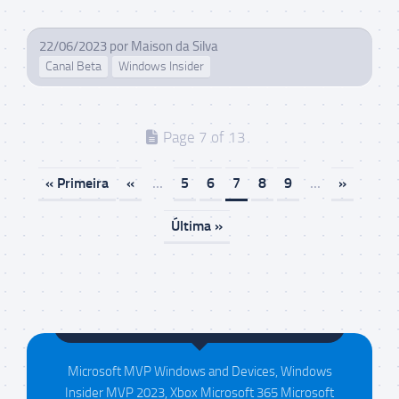
22/06/2023
por
Maison da Silva
Canal Beta
Windows Insider
Page 7 of 13
« Primeira
«
...
5
6
7
8
9
...
»
Última »
Maison da Silva
Microsoft MVP Windows and Devices, Windows
Insider MVP 2023, Xbox Microsoft 365 Microsoft