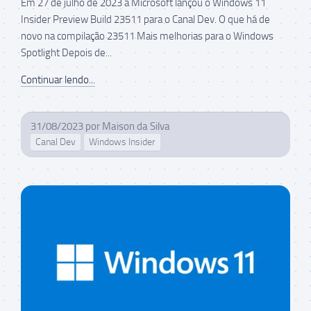
Em 27 de julho de 2023 a Microsoft lançou o Windows 11
Insider Preview Build 23511 para o Canal Dev. O que há de
novo na compilação 23511 Mais melhorias para o Windows
Spotlight Depois de...
Continuar lendo...
31/08/2023
por
Maison da Silva
Canal Dev
Windows Insider