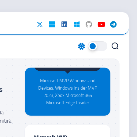
Maison da Silva
Microsoft MVP Windows and
s
Devices, Windows Insider MVP
2023, Xbox Microsoft 365
Microsoft Edge Insider
la
mitirá