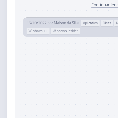
Continuar lend
15/10/2022
por
Maison da Silva
Aplicativo
Dicas
M
Windows 11
Windows Insider