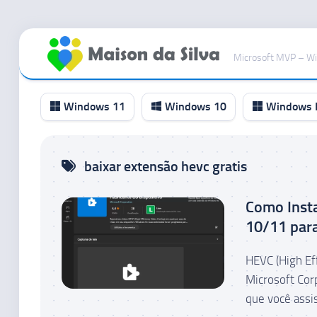
Ir
para
Microsoft MVP – W
o
conteúdo
Windows 11
Windows 10
Windows I
Canal
baixar extensão hevc gratis
RP
Canal
Como Inst
Beta
10/11 par
Canal
Dev
HEVC (High Eff
Canal
Microsoft Cor
Canary
que você assis