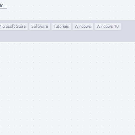
o...
icrosoft Store
Software
Tutoriais
Windows
Windows 10