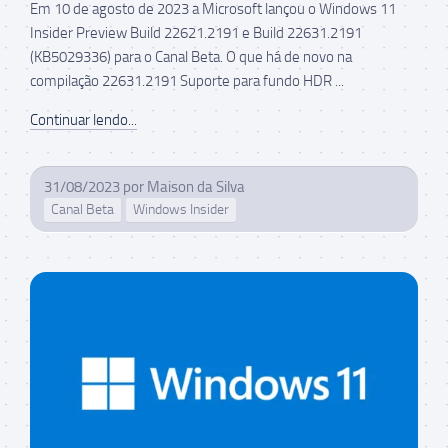
Em 10 de agosto de 2023 a Microsoft lançou o Windows 11
Insider Preview Build 22621.2191 e Build 22631.2191
(KB5029336) para o Canal Beta. O que há de novo na
compilação 22631.2191 Suporte para fundo HDR ...
Continuar lendo...
31/08/2023
por
Maison da Silva
Canal Beta
Windows Insider