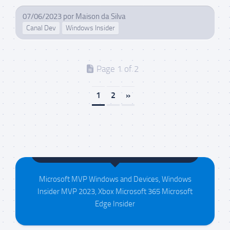
07/06/2023
por
Maison da Silva
Canal Dev
Windows Insider
Page 1 of 2
1
2
»
Maison da Silva
Microsoft MVP Windows and Devices, Windows
Insider MVP 2023, Xbox Microsoft 365 Microsoft
Edge Insider