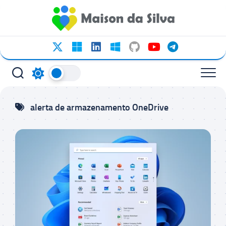
Ir
para
o
conteúdo
alerta de armazenamento OneDrive