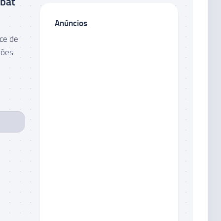
obat
Anúncios
ce de
ções