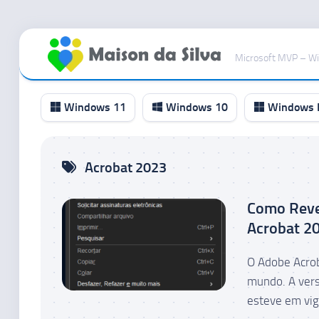
Ir
para
Microsoft MVP – W
o
conteúdo
Windows 11
Windows 10
Windows I
Canal
Acrobat 2023
RP
Canal
Como Rever
Beta
Acrobat 2
Canal
Dev
O Adobe Acrob
Canal
mundo. A vers
Canary
esteve em vig