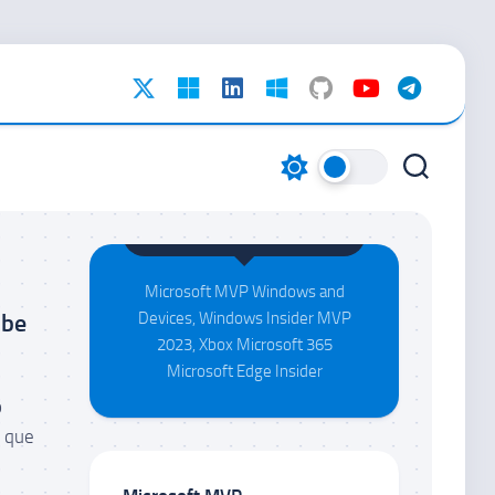
Maison da Silva
Microsoft MVP Windows and
obe
Devices, Windows Insider MVP
2023, Xbox Microsoft 365
Microsoft Edge Insider
o
l que