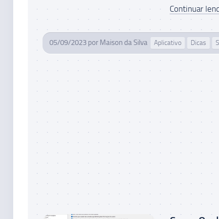
Continuar lend
05/09/2023
por
Maison da Silva
Aplicativo
Dicas
S