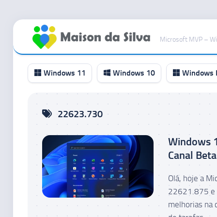
Ir
para
Microsoft MVP – W
o
conteúdo
Windows 11
Windows 10
Windows I
Canal
22623.730
RP
Canal
Windows 1
Beta
Canal Beta
Canal
Dev
Olá, hoje a M
Canal
22621.875 e 
Canary
melhorias na 