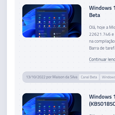
Windows 11
Beta
Olá, hoje a M
22621.746 e 
na compilaçã
Barra de tarefa
Continuar lend
13/10/2022
por
Maison da Silva
Canal Beta
Windows
Windows 1
(KB501850