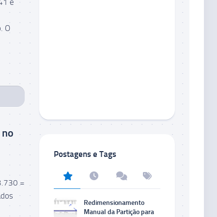
41 e
. O
 no
Postagens e Tags
3.730 =
ados
Redimensionamento
Manual da Partição para