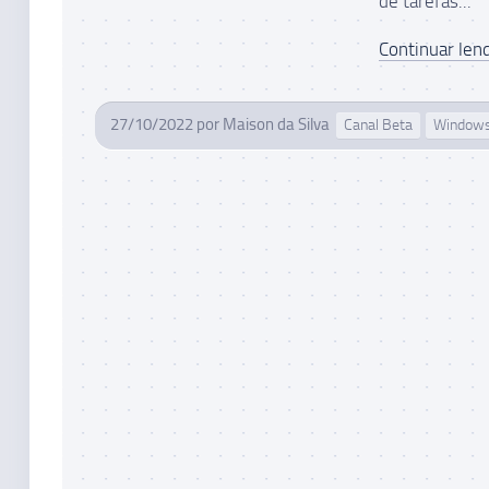
de tarefas...
Continuar lend
27/10/2022
por
Maison da Silva
Canal Beta
Windows