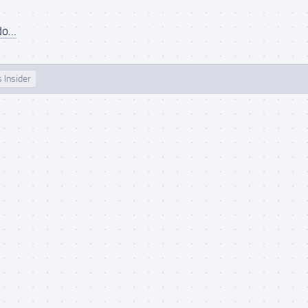
o...
 Insider