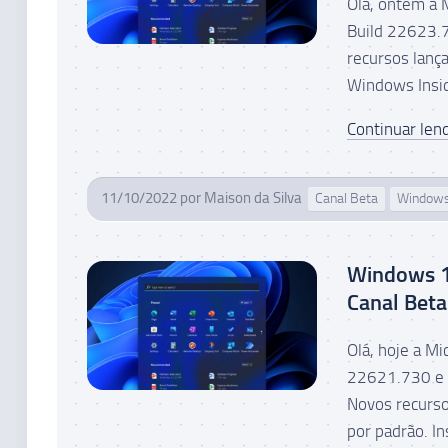
Olá, ontem a 
Build 22623.
recursos lanç
Windows Insid
Continuar lend
11/10/2022
por
Maison da Silva
Canal Beta
Windows
Windows 1
Canal Beta
Olá, hoje a M
22621.730 e 
Novos recurso
por padrão. In