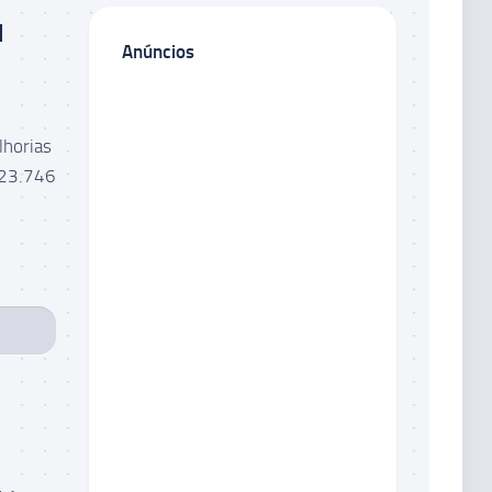
l
Anúncios
horias
623.746