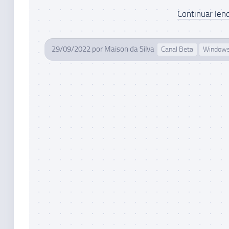
Continuar lend
29/09/2022
por
Maison da Silva
Canal Beta
Windows