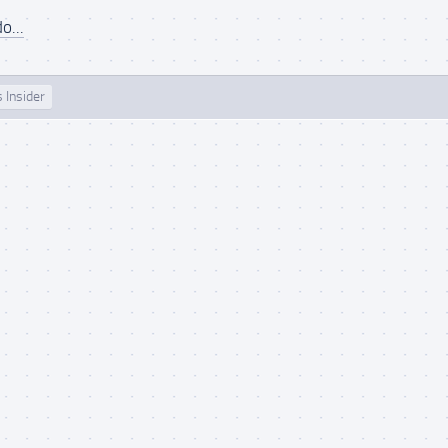
o...
 Insider