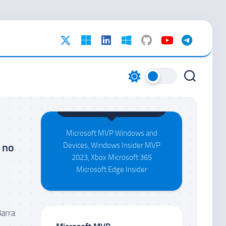
Maison da Silva
Microsoft MVP Windows and
 no
Devices, Windows Insider MVP
2023, Xbox Microsoft 365
Microsoft Edge Insider
Barra