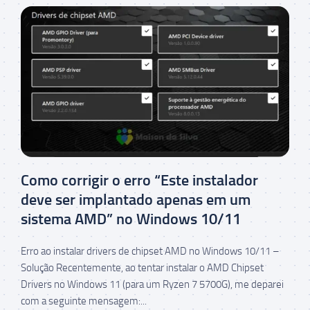
Como corrigir o erro “Este instalador
deve ser implantado apenas em um
sistema AMD” no Windows 10/11
Erro ao instalar drivers de chipset AMD no Windows 10/11 –
Solução Recentemente, ao tentar instalar o AMD Chipset
Drivers no Windows 11 (para um Ryzen 7 5700G), me deparei
com a seguinte mensagem:...