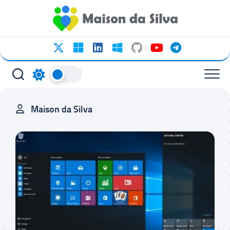
Ir
para
o
conteúdo
Maison da Silva