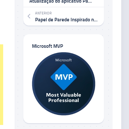
Atualização do aplicativo Paint adicionando suporte para camadas e transparência começa a ser implementada para Windows Insiders
ANTERIOR
Papel de Parede Inspirado no “Bloom” do Windows 11: Cores Vibrantes em Modos Light e Dark
Microsoft MVP