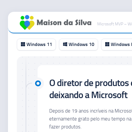
Ir
para
Microsoft MVP – W
o
conteúdo
Windows 11
Windows 10
Windows I
Canal
RP
O diretor de produto
Canal
Beta
deixando a Microsoft
Canal
Dev
Depois de 19 anos incríveis na Microsof
Canal
eternamente grato pelo meu tempo na M
Canary
fazer produtos.