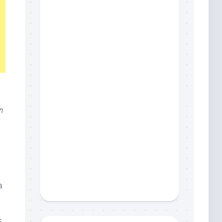
n
e
a
s