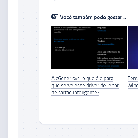
Você também pode gostar...
AlcGener.sys: o que é e para
Tem
que serve esse driver de leitor
Win
de cartão inteligente?