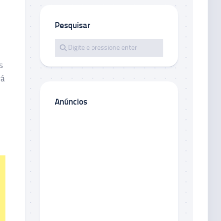
Pesquisar
.
s
rá
Anúncios