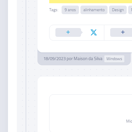
Tags:
9 anos
alinhamento
Design
18/09/2023
por
Maison da Silva
Windows
Mic