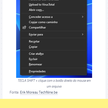
TECLA SHIFT + clique com o botão direito do mouse em
um arquivo
Fonte:
Erik Moreau TechNine.be