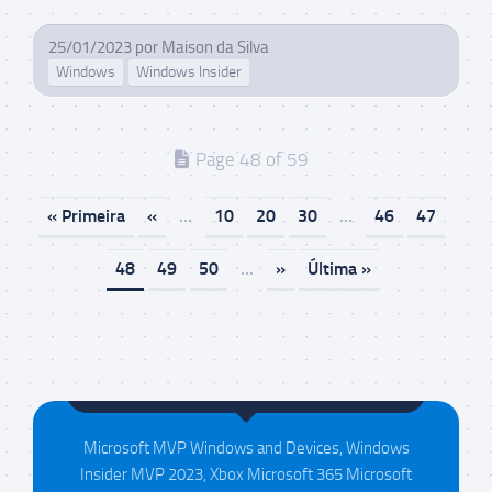
25/01/2023
por
Maison da Silva
Windows
Windows Insider
Page 48 of 59
« Primeira
«
...
10
20
30
...
46
47
48
49
50
...
»
Última »
Maison da Silva
Microsoft MVP Windows and Devices, Windows
Insider MVP 2023, Xbox Microsoft 365 Microsoft